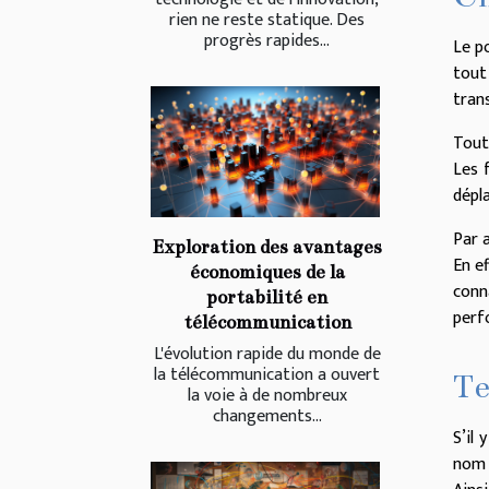
rien ne reste statique. Des
progrès rapides...
Le po
tout
trans
Tout
Les 
dépl
Par 
Exploration des avantages
En e
économiques de la
conn
portabilité en
perf
télécommunication
L'évolution rapide du monde de
la télécommunication a ouvert
Te
la voie à de nombreux
changements...
S’il
nom 