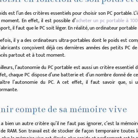
ids est l’un des critères essentiels pour choisir son PC portable. L
 moment. En effet, il est possible d’
acheter un pc portable à 10
port, il faut que le PC soit léger. En réalité, un ordinateur portab
efois, il y a des ordinateurs ultra-portables dont le poids est co
fabricants conçoivent déjà ces dernières années des petits PC de
acés partout et à tout moment.
ailleurs, l’autonomie du PC portable est aussi un critère essentiel 
ffet, chaque PC dispose d’une batterie et d’un nombre donné de ce
aître l’autonomie du PC. A cet effet, il faut savoir que, si u
ormante.
nir compte de sa mémoire vive
 y a bien un autre critère qu’il ne faut pas ignorer, c’est la mémo
de RAM. Son travail est de stocker de façon temporaire toutes le