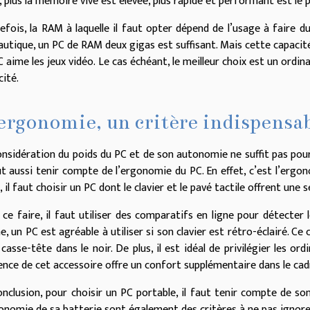
, plus la mémoire vive est élevée, plus rapide et performant est le 
efois, la RAM à laquelle il faut opter dépend de l’usage à faire d
autique, un PC de RAM deux gigas est suffisant. Mais cette capacité 
C aime les jeux vidéo. Le cas échéant, le meilleur choix est un ord
cité.
ergonomie, un critère indispensa
onsidération du poids du PC et de son autonomie ne suffit pas pour a
aut aussi tenir compte de l’ergonomie du PC. En effet, c’est l’erg
, il faut choisir un PC dont le clavier et le pavé tactile offrent une
 ce faire, il faut utiliser des comparatifs en ligne pour détecter
 un PC est agréable à utiliser si son clavier est rétro-éclairé. Ce 
 casse-tête dans le noir. De plus, il est idéal de privilégier les o
nce de cet accessoire offre un confort supplémentaire dans le cadre
onclusion, pour choisir un PC portable, il faut tenir compte de s
tonomie de sa batterie sont également des critères à ne pas ignore