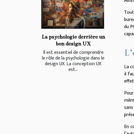
Ainsi
Tout
bure
du P
capa
La psychologie derrière un
bon design UX
L’
Il est essentiel de comprendre
le rôle de la psychologie dans le
design UX. La conception UX
La c
est...
il f
effet
Pour
même,
sans
prése
En c
l’au