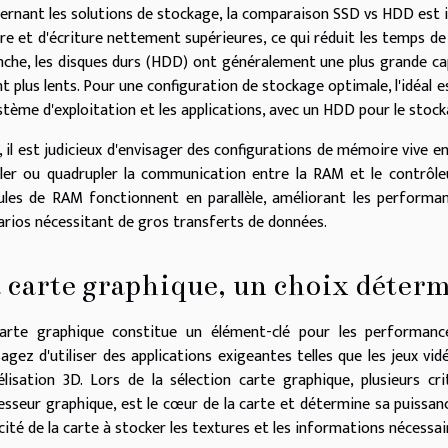
ernant les solutions de stockage, la comparaison SSD vs HDD est in
ure et d'écriture nettement supérieures, ce qui réduit les temps d
nche, les disques durs (HDD) ont généralement une plus grande capa
t plus lents. Pour une configuration de stockage optimale, l'idéal e
ystème d'exploitation et les applications, avec un HDD pour le stock
n, il est judicieux d'envisager des configurations de mémoire vive 
ler ou quadrupler la communication entre la RAM et le contrôle
les de RAM fonctionnent en parallèle, améliorant les performanc
arios nécessitant de gros transferts de données.
 carte graphique, un choix déter
arte graphique constitue un élément-clé pour les performance
sagez d'utiliser des applications exigeantes telles que les jeux 
lisation 3D. Lors de la sélection carte graphique, plusieurs c
esseur graphique, est le cœur de la carte et détermine sa puissance
cité de la carte à stocker les textures et les informations nécessai