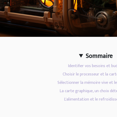
Sommaire
Identifier vos besoins et bu
Choisir le processeur et la car
Sélectionner la mémoire vive et l
La carte graphique, un choix dé
L'alimentation et le refroidis