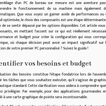
semblage d'un PC de bureau sur mesure est une aventure pa
rendre le fonctionnement de sa machine mais également de
rmatiques. Que vous soyez un gamer avide de performances ou un
ail optimisée, le choix des composants est une étape déterminante. 
le de se sentir dépassé par les options disponibles. Cet article vou
osants, en mettant l'accent sur ce qui est réellement nécessai
ormance et budget pour créer la configuration qui vous corresp
nique, où chaque décision peut avoir un impact significatif sur l
tion de votre premier PC personnalisé ? Suivez le guide !
entifier vos besoins et budget
luation des besoins
constitue l'étape fondatrice lors de l'assemb
nir les tâches que vous souhaitez exécuter, qu'il s'agisse de graph
autique standard. Cette clarification vous aidera à comprendre que
ez privilégier. Par exemple, pour des applications gourmandes e
lé à une carte graphique de pointe sera incontournable.