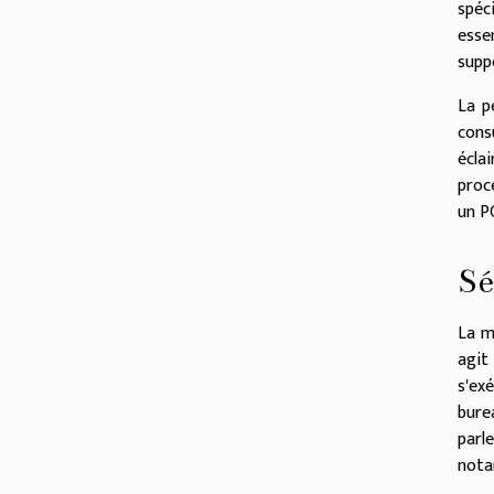
spéc
esse
supp
La p
cons
éclai
proc
un P
Sé
La m
agit
s'ex
bure
parl
nota