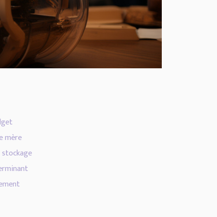
dget
te mère
e stockage
terminant
sement