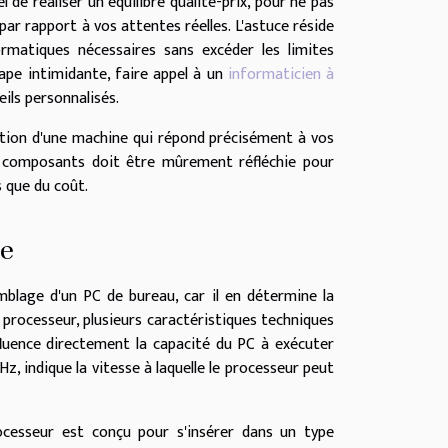
l de réaliser un
équilibre qualité-prix
, pour ne pas
 rapport à vos attentes réelles. L'astuce réside
ormatiques
nécessaires sans excéder les limites
tape intimidante, faire appel à un
informaticien à
ils personnalisés.
uction d'une machine qui répond précisément à vos
e composants
doit être mûrement réfléchie pour
s que du coût.
re
mblage d'un PC de bureau, car il en détermine la
n processeur, plusieurs caractéristiques techniques
luence directement la capacité du PC à exécuter
, indique la vitesse à laquelle le processeur peut
rocesseur est conçu pour s'insérer dans un type