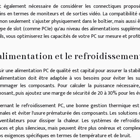
st également nécessaire de considérer les connectiques proposé
ins en termes de moniteurs et de sorties vidéo. La compatibilité ca
 non seulement s'ajuster physiquement dans le boîtier, mais aussi 
ype de slot (comme PCIe) qu'au niveau des alimentations supplémen
ils, vous optimiserez les capacités de votre PC sur mesure et profi
alimentation et le refroidissemen
sir une alimentation PC de qualité est capital pour assurer la stabi
'alimentation doit être adaptée à vos besoins pour éviter les s
mmager les composants. Pour calculer la puissance nécessaire
osant, puis ajoutez une marge de sécurité de 20 à 30% pour les év
ernant le refroidissement PC, une bonne gestion thermique est
males et éviter l'usure prématurée des composants. Les solutions d
ventilateurs pour dissiper la chaleur. Les systèmes de refroidi
caces et plus silencieux, mais peuvent être plus onéreux et complex
os exigences spécifiques en termes de température et de bruit.