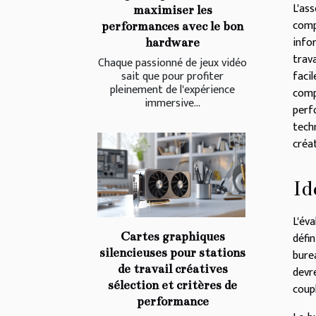
L'as
maximiser les
comp
performances avec le bon
info
hardware
trav
Chaque passionné de jeux vidéo
faci
sait que pour profiter
pleinement de l'expérience
comp
immersive...
perf
tech
créa
Id
L'
éva
défi
Cartes graphiques
silencieuses pour stations
bure
de travail créatives
devr
sélection et critères de
coup
performance