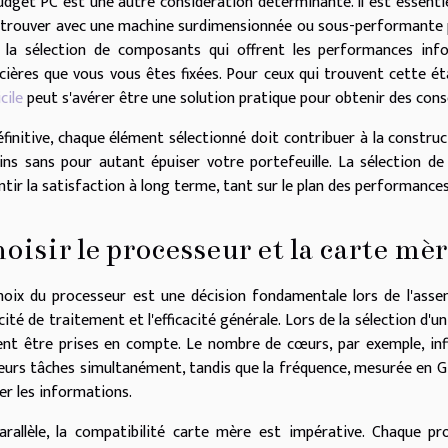
udget PC
est une autre considération déterminante. Il est essentie
etrouver avec une machine surdimensionnée ou sous-performante par
 la sélection de composants qui offrent les
performances inf
ncières que vous vous êtes fixées. Pour ceux qui trouvent cette é
cile
peut s'avérer être une solution pratique pour obtenir des conse
éfinitive, chaque élément sélectionné doit contribuer à la constr
ins sans pour autant épuiser votre portefeuille. La
sélection d
ntir la satisfaction à long terme, tant sur le plan des performance
oisir le processeur et la carte mè
hoix du processeur est une décision fondamentale lors de l'asse
ité de traitement et l'efficacité générale. Lors de la sélection d'u
ent être prises en compte. Le nombre de cœurs, par exemple, inf
ieurs tâches simultanément, tandis que la fréquence, mesurée en GHz
er les informations.
arallèle, la compatibilité carte mère est impérative. Chaque p