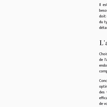
Il e
beso
doit
du t
déta
L'
Choi
de l
endo
comp
Conc
opti
des 
effi
de v