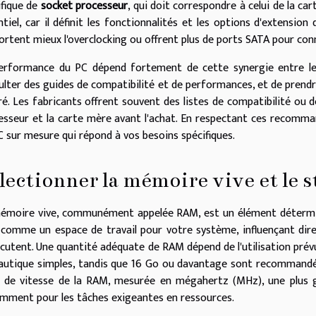
ifique de
socket processeur
, qui doit correspondre à celui de la ca
ntiel, car il définit les fonctionnalités et les options d'extensio
ortent mieux l'overclocking ou offrent plus de ports SATA pour con
erformance du PC dépend fortement de cette synergie entre le p
ulter des guides de compatibilité et de performances, et de prendr
ré. Les fabricants offrent souvent des listes de compatibilité ou de
esseur et la carte mère avant l'achat. En respectant ces recomma
C sur mesure qui répond à vos besoins spécifiques.
lectionner la mémoire vive et le 
émoire vive, communément appelée RAM, est un élément détermina
 comme un espace de travail pour votre système, influençant dire
écutent. Une quantité adéquate de RAM dépend de l'utilisation prév
autique simples, tandis que 16 Go ou davantage sont recommandé
e de vitesse de la RAM, mesurée en mégahertz (MHz), une plus g
mment pour les tâches exigeantes en ressources.