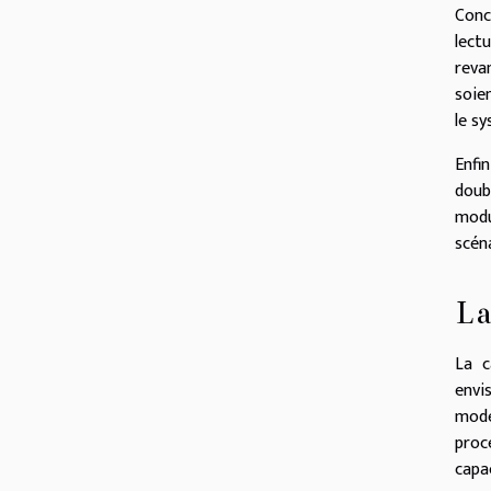
Conc
lect
reva
soien
le s
Enfi
doub
modu
scén
La
La c
envi
modé
proc
capa