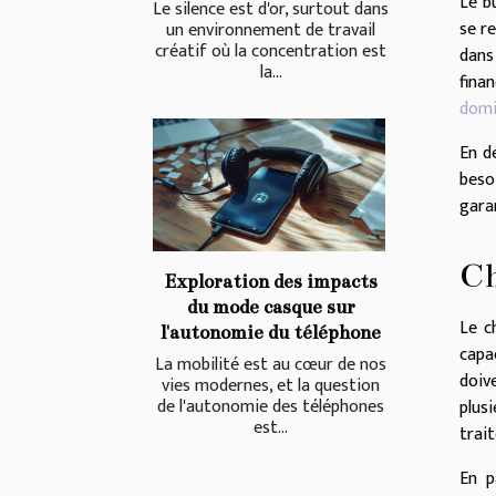
Le
b
Le silence est d'or, surtout dans
se r
un environnement de travail
créatif où la concentration est
dans
la...
fina
domi
En d
beso
gara
Ch
Exploration des impacts
du mode casque sur
Le c
l'autonomie du téléphone
capac
La mobilité est au cœur de nos
doiv
vies modernes, et la question
de l'autonomie des téléphones
plus
est...
trait
En p